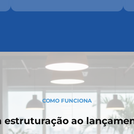
COMO FUNCIONA
 estruturação ao lançame