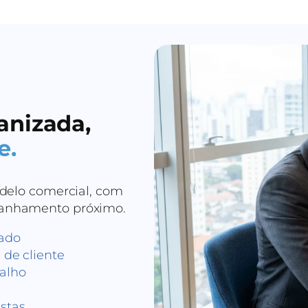
anizada,
e.
odelo comercial, com
panhamento próximo.
cado
 de cliente
balho
stas