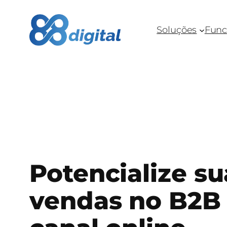
Pular
para
Soluções
Func
o
conteúdo
Potencialize su
vendas no B2B