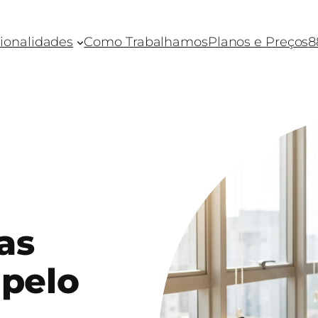
ionalidades
Como Trabalhamos
Planos e Preços
8
as
 pelo