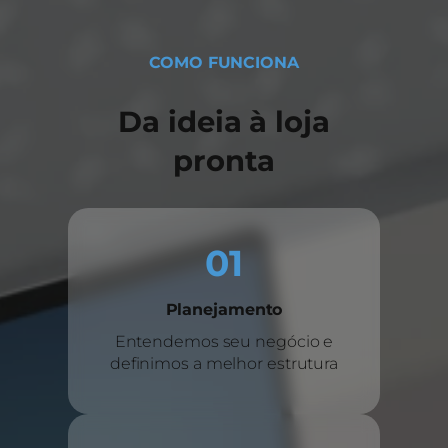
COMO FUNCIONA
Da ideia à loja
pronta
01
Planejamento
Entendemos seu negócio e
definimos a melhor estrutura