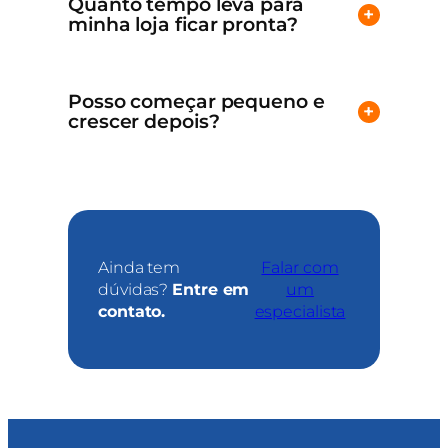
Quanto tempo leva para
+
minha loja ficar pronta?
Posso começar pequeno e
+
crescer depois?
Ainda tem
Falar com
dúvidas?
Entre em
um
contato.
especialista