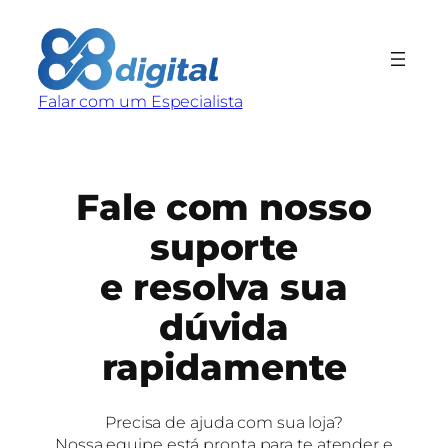
Pular
para
o
conteúdo
Falar com um Especialista
Fale com nosso
suporte
e resolva sua
dúvida
rapidamente
Precisa de ajuda com sua loja?
Nossa equipe está pronta para te atender e