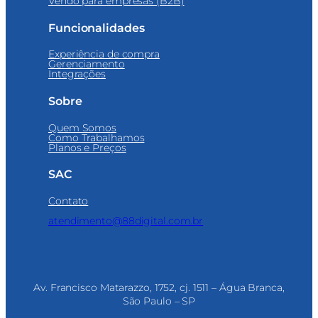
Vendo para empresas (B2B)
Funcionalidades
Experiência de compra
Gerenciamento
Integrações
Sobre
Quem Somos
Como Trabalhamos
Planos e Preços
SAC
Contato
atendimento@88digital.com.br
Av. Francisco Matarazzo, 1752, cj. 1511 – Água Branca,
São Paulo – SP