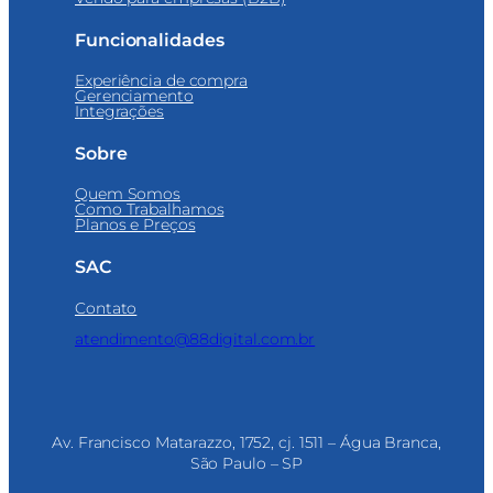
Funcionalidades
Experiência de compra
Gerenciamento
Integrações
Sobre
Quem Somos
Como Trabalhamos
Planos e Preços
SAC
Contato
atendimento@88digital.com.br
Av. Francisco Matarazzo, 1752, cj. 1511 – Água Branca,
São Paulo – SP