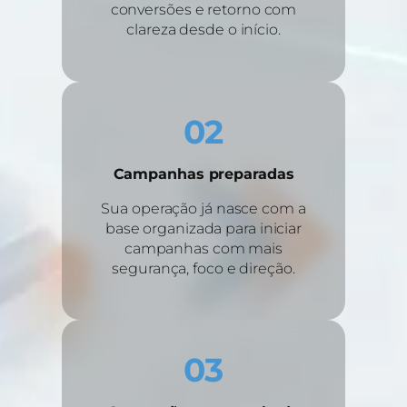
conversões e retorno com
clareza desde o início.
02
Campanhas preparadas
Sua operação já nasce com a
base organizada para iniciar
campanhas com mais
segurança, foco e direção.
03