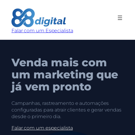
Pular
para
o
conteúdo
Falar com um Especialista
Venda mais com
um marketing que
já vem pronto
Campanhas, rastreamento e automações
configuradas para atrair clientes e gerar vendas
desde o primeiro dia.
Falar com um especialista