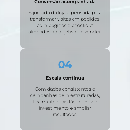
Conversão acompanhada
A jornada da loja é pensada para
transformar visitas em pedidos,
com páginas e checkout
alinhados ao objetivo de vender.
04
Escala contínua
Com dados consistentes e
campanhas bem estruturadas,
fica muito mais fácil otimizar
investimento e ampliar
resultados.