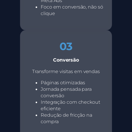
Meta Ads
Foco em conversão, não só
clique
03
Conversão
Transforme visitas em vendas
Páginas otimizadas
Jornada pensada para
conversão
Integração com checkout
eficiente
Redução de fricção na
compra