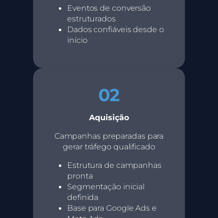
Eventos de conversão
estruturados
Dados confiáveis desde o
início
02
Aquisição
Campanhas preparadas para
gerar tráfego qualificado
Estrutura de campanhas
pronta
Segmentação inicial
definida
Base para Google Ads e