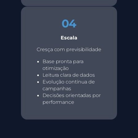
04
Escala
Cresça com previsibilidade
Base pronta para
otimização
Leitura clara de dados
Evolução contínua de
campanhas
Decisões orientadas por
performance