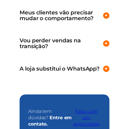
Meus clientes vão precisar
+
mudar o comportamento?
Vou perder vendas na
+
transição?
A loja substitui o WhatsApp?
+
Ainda tem
Falar com
dúvidas?
Entre em
um
contato.
especialista