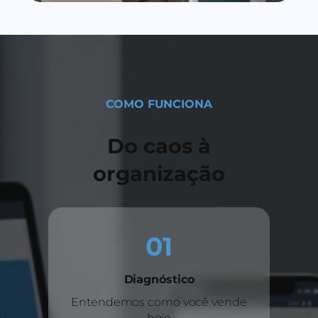
COMO FUNCIONA
Do caos à
organização
01
Diagnóstico
Entendemos como você vende
hoje