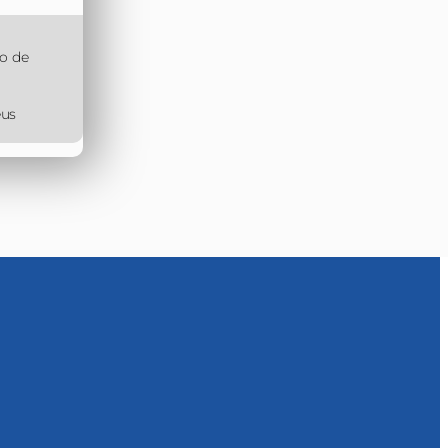
o de
eus