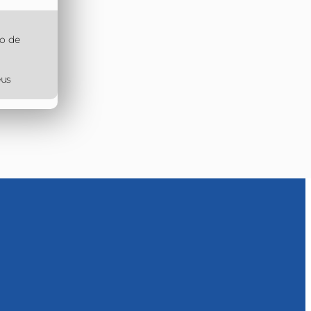
o de
eus